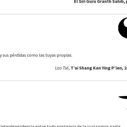
El Siri Gurú Granth Sahib, 
y sus pérdidas como las tuyas propias.
Lao Tsé
,
T’ai Shang Kan Ying P’ien, 
nterdependencia entre toda existencia de la cual somos parte.