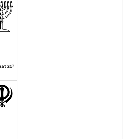
at 31
2