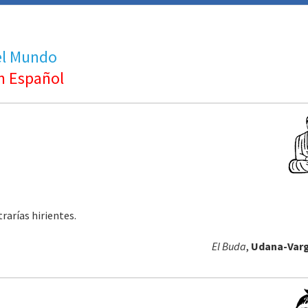
del Mundo
n Español
arías hirientes.
El Buda
,
Udana-Varg